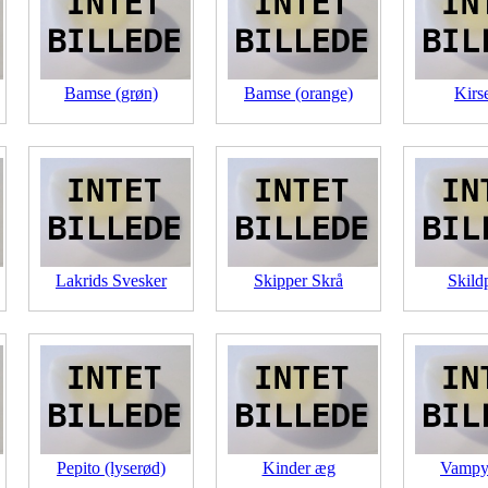
Bamse (grøn)
Bamse (orange)
Kirs
Lakrids Svesker
Skipper Skrå
Skild
Pepito (lyserød)
Kinder æg
Vampyr