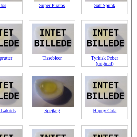
atos
Super Piratos
Salt Spunk
rutter
Tissebleer
Tyrkisk Peber
(original)
e Lakrids
Spejlæg
Happy Cola