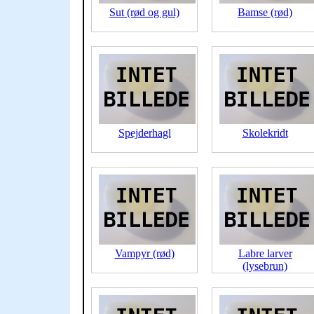
Sut (rød og gul)
Bamse (rød)
Spejderhagl
Skolekridt
Vampyr (rød)
Labre larver
(lysebrun)