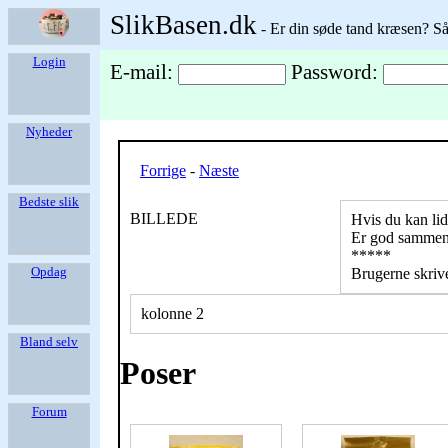
SlikBasen.dk
- Er din søde tand kræsen? Så
Login
E-mail:
Password:
Nyheder
Forrige
-
Næste
Bedste slik
BILLEDE
Hvis du kan li
Er god samme
*****
Opdag
Brugerne skriv
kolonne 2
Bland selv
Poser
Forum