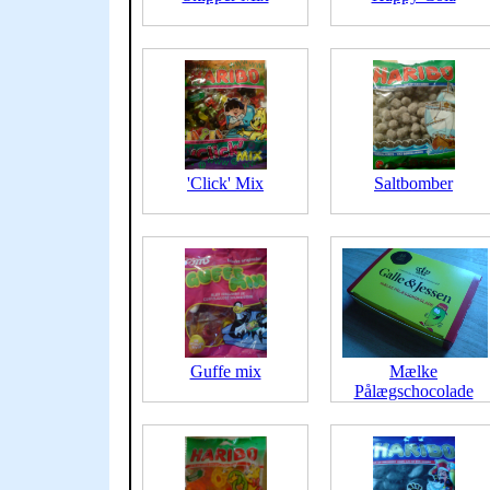
'Click' Mix
Saltbomber
Guffe mix
Mælke
Pålægschocolade