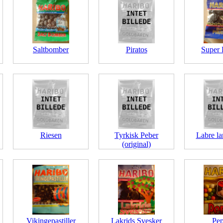
Saltbomber
Piratos
Super 
Riesen
Tyrkisk Peber
Labre la
(original)
Vikingepastiller
Lakrids Svesker
Pep