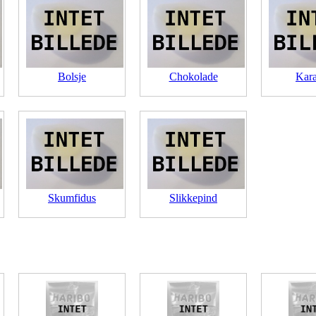
Bolsje
Chokolade
Kar
Skumfidus
Slikkepind