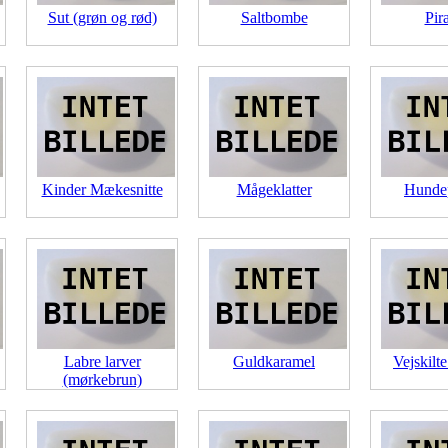
Sut (grøn og rød)
Saltbombe
Pir
Kinder Mækesnitte
Mågeklatter
Hundep
Labre larver
Guldkaramel
Vejskilt
(mørkebrun)