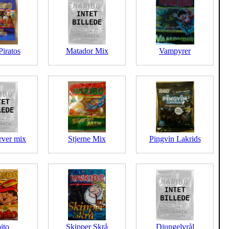
Piratos
Matador Mix
Vampyrer
rver mix
Stjerne Mix
Pingvin Lakrids
ito
Skipper Skrå
Djungelvrål