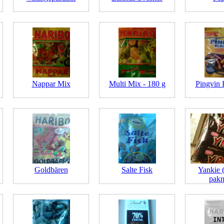
Nappar Mix
Multi Mix - 180 g
Pingvin 
Goldbären
Salte Fisk
Yankie 
pakn