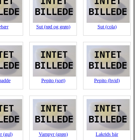
ebær
Sut (rød og grøn)
Sut (cola)
padde
Pepito (sort)
Pepito (hvid)
 (gul)
Vampyr (grøn)
Lakrids bär