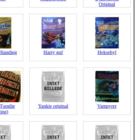
Original
Blanding
Harry guf
Heksehyl
(Familie
Yankie original
Vampyrer
ing)