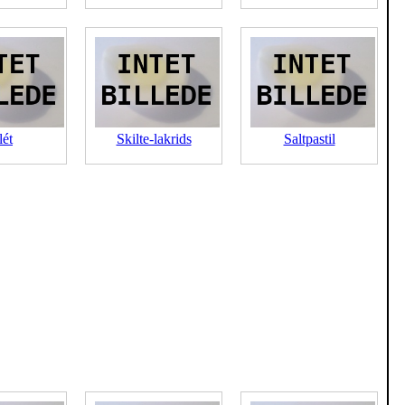
lét
Skilte-lakrids
Saltpastil