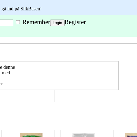
 gå ind på SlikBasen!
Remember
Register
de denne
n med
er