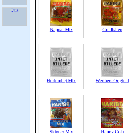
Quiz
Nappar Mix
Goldbären
Hurlumhej Mix
Werthers Original
Skipper Mix
Happy Cola